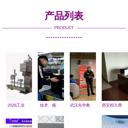
产品列表
PRODUCT
----------------
2026工业
技术、规
武汉先学教
西安程久商
制造领域粉
模、产品与
育与满河星
务信息咨询
末包装机厂
理念再跨新
科技入驻
信息技术咨