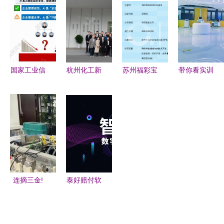
家盘点:技
高度——走
OVU创客星
询服务引领
术服务应用
进天逸厂乔
创意天地
数字化转型
观察
迁后的新厂
SOHO站，
区
共拓信息技
术咨询新篇
国家工业信
杭州化工新
苏州福彩宝
带你看实训
章
息安全发展
材料行业数
网络科技服
④丨科技赋
研究中心发
字化改造对
务
能让养老服
布《人工智
接会在中控
务更智慧
能软件发展
技术举办，
——探访中
洞察》 信
助力数智转
国重庆职业
息技术咨询
型跨越
技能公共实
服务的智能
训中心智慧
连摘三金!
泰好赔付软
化转型与趋
养老实训中
长宁代表队
上云，焕新
势展望
心
在上海市第
推动数字技