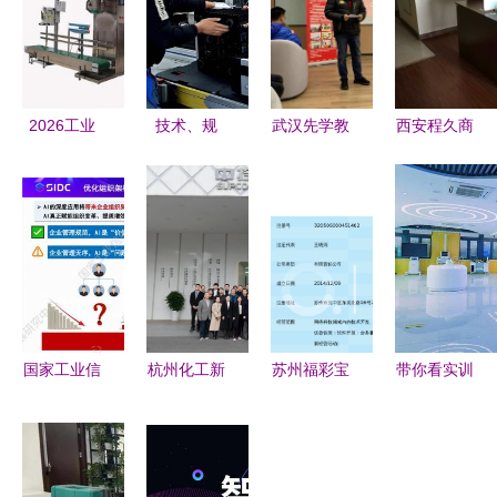
2026工业
技术、规
武汉先学教
西安程久商
制造领域粉
模、产品与
育与满河星
务信息咨询
末包装机厂
理念再跨新
科技入驻
信息技术咨
家盘点:技
高度——走
OVU创客星
询服务引领
术服务应用
进天逸厂乔
创意天地
数字化转型
观察
迁后的新厂
SOHO站，
区
共拓信息技
术咨询新篇
国家工业信
杭州化工新
苏州福彩宝
带你看实训
章
息安全发展
材料行业数
网络科技服
④丨科技赋
研究中心发
字化改造对
务
能让养老服
布《人工智
接会在中控
务更智慧