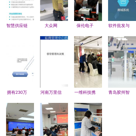
智慧供应链
大众网
保伦电子
软件批发与
时代，锐特
2021职教
ITC鼎力协
供应 邮编
信息冷链解
活动周｜青
助2021山
商务网
决方案引领
岛职业技术
东省建筑电
youbian.com
新浪潮
学院精彩亮
气与智能化
的全面信息
相，分
年会圆满举
技术咨询服
享'青职经
行
务
验'与信息
拥有230万
河南万里信
一维科技携
青岛胶州智
技术咨询服
货车司机，
息技术 专
手苏州人社
能车间生产
务
这家企业如
业GPS服务
推出高双商
忙，网络技
何凭借数字
与信息化解
智能客服，
术服务赋能
化引擎为
决方案的领
引领信息技
产业升级