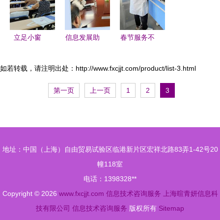
3000万卡
航者
术咨询服务
友降低成本
升级
立足小窗
信息发展助
春节服务不
口，做优大
力津南区商
打烊 守护
服务 重庆
务局推进重
供水生命线
如若转载，请注明出处：http://www.fxcjjt.com/product/list-3.html
市职业技能
要产品肉菜
——成都岷
第一页
上一页
1
2
3
公共实训中
追溯体系建
江自来水厂
心助力九龙
设
全力保障供
坡政务服务
区供水与网
再上新台阶
络安全
地址：中国（上海）自由贸易试验区临港新片区宏祥北路83弄1-42号20
幢118室
电话：1398328**
Copyright © 2026
www.fxcjjt.com
信息技术咨询服务
上海暄青妍信息科
技有限公司
信息技术咨询服务
版权所有
Sitemap