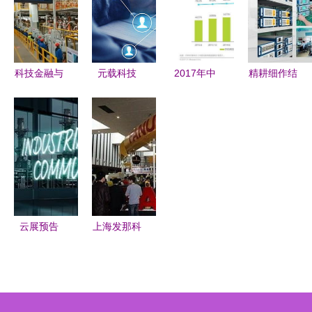
尚未选择
信息安全与
的双翼驱动
专项竞赛正
它？
管理共建专
式启动
业新老生交
流会圆满落
科技金融与
元载科技
2017年中
精耕细作结
幕
信息技术咨
TON319 解
国移动应用
硕果 江木
询服务 谱
码互联网网
安全服务行
智能荣膺上
写服务能力
络技术服务
业白皮书
海市专精特
增强大文
新概念
网络技术服
新中小企业
章，助力新
务新机遇与
称号
质生产力发
挑战
展
云展预告
上海发那科
邀您参加倍
机器人携新
加福云端展
品亮相
会，立即体
2012
验未来自动
CCMT，引