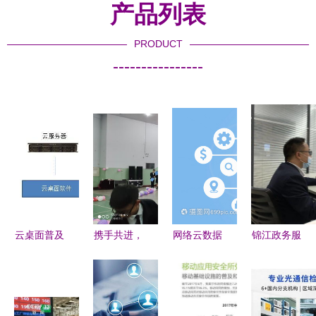
产品列表
PRODUCT
----------------
云桌面普及
携手共进，
网络云数据
锦江政务服
的隐性与显
扬帆起航
与信息技术
务技能大比
性障碍 为
——软件与
咨询服务
拼 信息技
什么很多人
信息服务、
数字化转型
术咨询服务